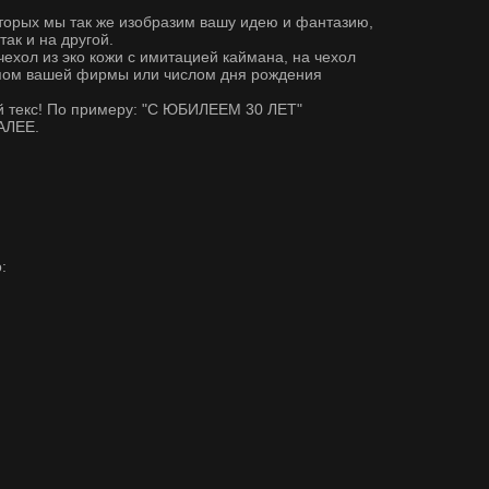
торых мы так же изобразим вашу идею и фантазию,
ак и на другой.
чехол из эко кожи с имитацией каймана, на чехол
ипом вашей фирмы или числом дня рождения
й текс! По примеру: "С ЮБИЛЕЕМ 30 ЛЕТ"
АЛЕЕ.
: