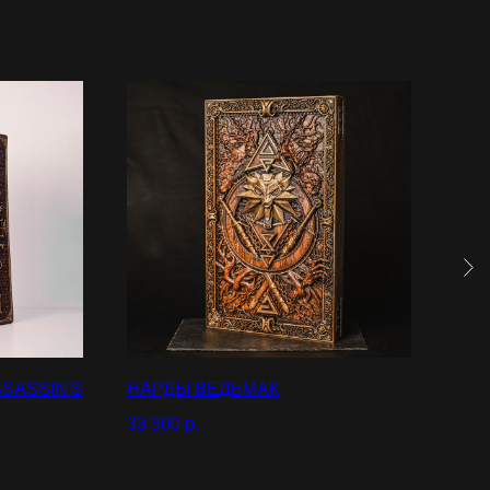
SASSIN'S
НАРДЫ ВЕДЬМАК
ШКА
МЕ
33 500
р.
55 