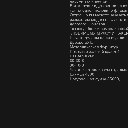
наружи так и внутри.
В комплекте идут фишки на ко
как на одной половине фишек т
Отдельно вы можете заказать 
разместим медальон с логот
дорогого Юбиляра.
Так же добавим символически
"ЛЮБИМОМУ МУЖУ" И ТАК Д
Из чего деланы наши изделия:
Дерево БУК.
Металлическая Фурнитур.
Покрытие золотой краской.
Размер в см:
60-30-8
80-40-8
Чехол изготавливаем отдельно
Кайман 4500.
Натуральная сумка 35600,