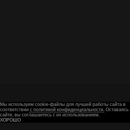
Я даю согласие на обработку персональных
данных в соответствии c
Политикой
конфиденциальности
ОТПРАВИТЬ ВОПРОС
Г. ГУСЬ-ХРУСТАЛЬНЫЙ
Мы используем cookie-файлы для лучшей работы сайта в
соответствии
с политикой конфиденциальности.
Оставаясь 
Остались вопросы? Заполните форму на сайте
сайте, вы соглашаетесь с их использованием.
или свяжитесь с нами в мессенджерах
ХОРОШО
СЕРИАЛОВ ОТ NETFLIX