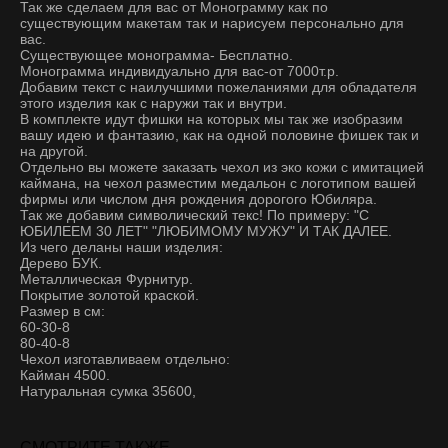
Так же сделаем для вас от Монограмму как по
существующим макетам так и нарисуем персонально для
вас.
Существующее монограмма- Бесплатно.
Монограмма индивидуально для вас-от 7000т.р.
Добавим текст с наилучшими пожеланиями для обладателя
этого изделия как с наружи так и внутри.
В комплекте идут фишки на которых мы так же изобразим
вашу идею и фантазию, как на одной половине фишек так и
на другой.
Отдельно вы можете заказать чехол из эко кожи с имитацией
каймана, на чехол разместим медальон с логотипом вашей
фирмы или числом дня рождения дорогого Юбиляра.
Так же добавим символический текс! По примеру: "С
ЮБИЛЕЕМ 30 ЛЕТ" "ЛЮБИМОМУ МУЖУ" И ТАК ДАЛЕЕ.
Из чего деланы наши изделия:
Дерево БУК.
Металлическая Фурнитур.
Покрытие золотой краской.
Размер в см:
60-30-8
80-40-8
Чехол изготавливаем отдельно:
Кайман 4500.
Натуральная сумка 35600,
СМОТРИТЕ ТАКЖЕ