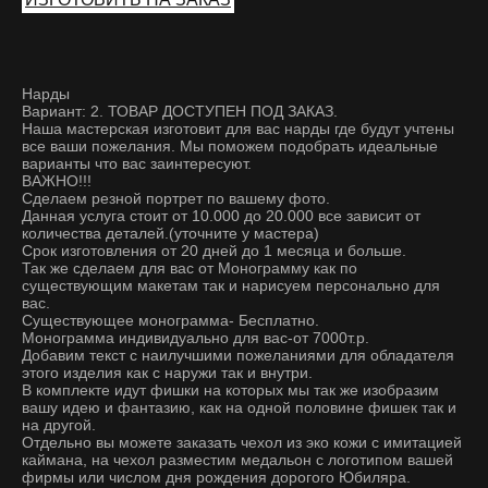
Нарды
Вариант: 2. ТОВАР ДОСТУПЕН ПОД ЗАКАЗ.
Наша мастерская изготовит для вас нарды где будут учтены
все ваши пожелания. Мы поможем подобрать идеальные
варианты что вас заинтересуют.
ВАЖНО!!!
Сделаем резной портрет по вашему фото.
Данная услуга стоит от 10.000 до 20.000 все зависит от
количества деталей.(уточните у мастера)
Срок изготовления от 20 дней до 1 месяца и больше.
Так же сделаем для вас от Монограмму как по
существующим макетам так и нарисуем персонально для
вас.
Существующее монограмма- Бесплатно.
Монограмма индивидуально для вас-от 7000т.р.
Добавим текст с наилучшими пожеланиями для обладателя
этого изделия как с наружи так и внутри.
В комплекте идут фишки на которых мы так же изобразим
вашу идею и фантазию, как на одной половине фишек так и
на другой.
Отдельно вы можете заказать чехол из эко кожи с имитацией
каймана, на чехол разместим медальон с логотипом вашей
фирмы или числом дня рождения дорогого Юбиляра.