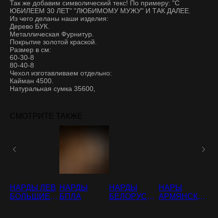
Так же добавим символический текс! По примеру: "С
ЮБИЛЕЕМ 30 ЛЕТ" "ЛЮБИМОМУ МУЖУ" И ТАК ДАЛЕЕ.
Из чего деланы наши изделия:
Дерево БУК.
Металлическая Фурнитур.
Покрытие золотой краской.
Размер в см:
60-30-8
80-40-8
Чехол изготавливаем отдельно:
Кайман 4500.
Натуральная сумка 35600,
СМОТРИТЕ ТАКЖЕ
НАРДЫ ЛЕВ
НАРДЫ
НАРДЫ
НАРЫ
Н
БОЛЬШИЕ
БПЛА
БЕЛОРУССИ
АРМЯНСКИ
Г
И
ДВУХСТОРО
Я С ПОЛЕМ
Е АРЕВАХАЧ
П
ННИЕ
ПОД ШАШКИ
С