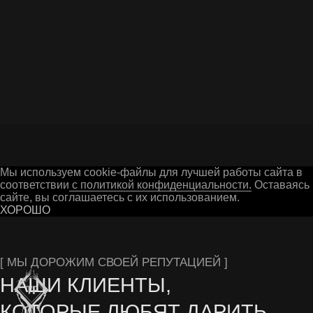
ОТПРАВИТЬ ВОПРОС
Г. ГУСЬ-ХРУСТАЛЬНЫЙ
Мы используем cookie-файлы для лучшей работы сайта в
соответствии
с политикой конфиденциальности.
Оставаясь 
сайте, вы соглашаетесь с их использованием.
ХОРОШО
Остались вопросы? Заполните форму на сайте
или свяжитесь с нами в мессенджерах
СЕРИАЛОВ ОТ NETFLIX