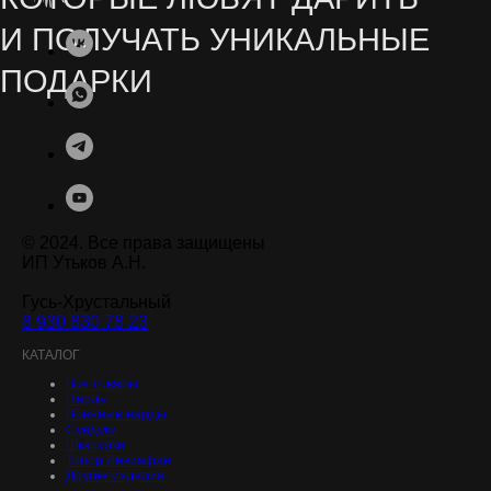
© 2024. Все права защищены
ИП Утьков А.Н.
Гусь-Хрустальный
8 930 830 78 23
.
КАТАЛОГ
Все товары
Нарды
Военные нарды
Сундуки
Шкатулки
Топор Левиафан
Другие изделия