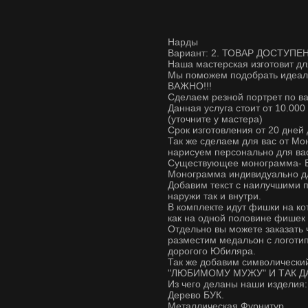
Нарды
Вариант: 2. ТОВАР ДОСТУПЕН
Наша мастерская изготовит дл
Мы поможем подобрать идеаль
ВАЖНО!!!
Сделаем резной портрет по в
Данная услуга стоит от 10.000
(уточните у мастера)
Срок изготовления от 20 дней
Так же сделаем для вас от Мо
нарисуем персонально для ва
Существующее монограмма- Б
Монограмма индивидуально для
Добавим текст с наилучшими п
наружи так и внутри.
В комплекте идут фишки на ко
как на одной половине фишек т
Отдельно вы можете заказать 
разместим медальон с логот
дорогого Юбиляра.
Так же добавим символически
"ЛЮБИМОМУ МУЖУ" И ТАК Д
Из чего деланы наши изделия:
Дерево БУК.
Металлическая Фурнитур.