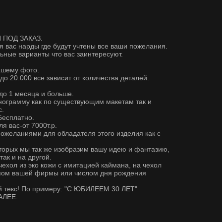
 ПОД ЗАКАЗ.
я вас нарды где будут учтены все ваши пожелания.
ные варианты что вас заинтересуют.
ашему фото.
 до 20.000 все зависит от количества деталей.
 до 1 месяца и больше.
нограмму как по существующим макетам так и
с.
есплатно.
 вас-от 7000т.р.
ожеланиями для обладателя этого изделия как с
торых мы так же изобразим вашу идею и фантазию,
ак и на другой.
чехол из эко кожи с имитацией каймана, на чехол
ипом вашей фирмы или числом дня рождения
й текс! По примеру: "С ЮБИЛЕЕМ 30 ЛЕТ"
АЛЕЕ.