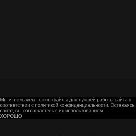
данных в соответствии c
Политикой
конфиденциальности
ОТПРАВИТЬ ВОПРОС
Г. ГУСЬ-ХРУСТАЛЬНЫЙ
Мы используем cookie-файлы для лучшей работы сайта в
соответствии
с политикой конфиденциальности.
Оставаясь 
Остались вопросы? Заполните форму на сайте
сайте, вы соглашаетесь с их использованием.
или свяжитесь с нами в мессенджерах
ХОРОШО
СЕРИАЛОВ ОТ NETFLIX