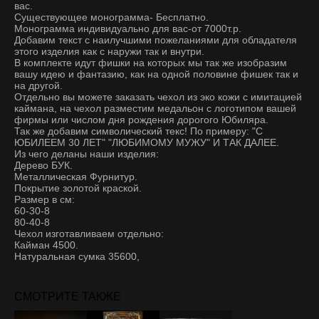
вас.
Существующее монограмма- Бесплатно.
Монограмма индивидуально для вас-от 7000т.р.
Добавим текст с наилучшими пожеланиями для обладателя
этого изделия как с наружи так и внутри.
В комплекте идут фишки на которых мы так же изобразим
вашу идею и фантазию, как на одной половине фишек так и
на другой.
Отдельно вы можете заказать чехол из эко кожи с имитацией
каймана, на чехол разместим медальон с логотипом вашей
фирмы или числом дня рождения дорогого Юбиляра.
Так же добавим символический текс! По примеру: "С
ЮБИЛЕЕМ 30 ЛЕТ" "ЛЮБИМОМУ МУЖУ" И ТАК ДАЛЕЕ.
Из чего деланы наши изделия:
Дерево БУК.
Металлическая Фурнитур.
Покрытие золотой краской.
Размер в см:
60-30-8
80-40-8
Чехол изготавливаем отдельно:
Кайман 4500.
Натуральная сумка 35600,
СМОТРИТЕ ТАКЖЕ