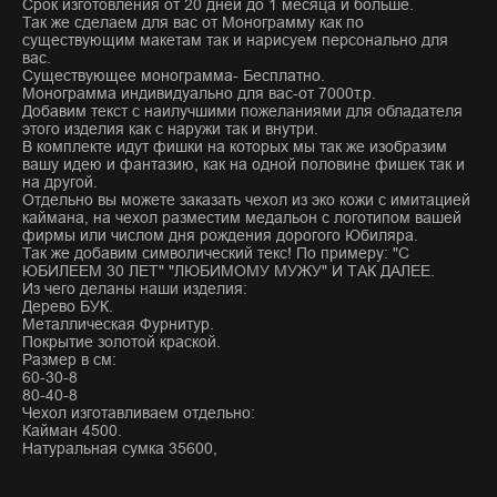
Срок изготовления от 20 дней до 1 месяца и больше.
Так же сделаем для вас от Монограмму как по
существующим макетам так и нарисуем персонально для
вас.
Существующее монограмма- Бесплатно.
Монограмма индивидуально для вас-от 7000т.р.
Добавим текст с наилучшими пожеланиями для обладателя
этого изделия как с наружи так и внутри.
В комплекте идут фишки на которых мы так же изобразим
вашу идею и фантазию, как на одной половине фишек так и
на другой.
Отдельно вы можете заказать чехол из эко кожи с имитацией
каймана, на чехол разместим медальон с логотипом вашей
фирмы или числом дня рождения дорогого Юбиляра.
Так же добавим символический текс! По примеру: "С
ЮБИЛЕЕМ 30 ЛЕТ" "ЛЮБИМОМУ МУЖУ" И ТАК ДАЛЕЕ.
Из чего деланы наши изделия:
Дерево БУК.
Металлическая Фурнитур.
Покрытие золотой краской.
Размер в см:
60-30-8
80-40-8
Чехол изготавливаем отдельно:
Кайман 4500.
Натуральная сумка 35600,