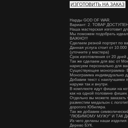
ИЗГОТОВИТЬ НА ЗАКАЗ
Нарды GOD OF WAR.
Вариант: 2. ТОВАР ДОСТУПЕН
Наша мастерская изготовит дл
Мы поможем подобрать идеаль
ВАЖНО!!!
Сделаем резной портрет по в
Данная услуга стоит от 10.000
(уточните у мастера)
Срок изготовления от 20 дней
Так же сделаем для вас от Мо
нарисуем персонально для ва
Существующее монограмма- Б
Монограмма индивидуально для
Добавим текст с наилучшими п
наружи так и внутри.
В комплекте идут фишки на ко
как на одной половине фишек т
Отдельно вы можете заказать 
разместим медальон с логот
дорогого Юбиляра.
Так же добавим символически
"ЛЮБИМОМУ МУЖУ" И ТАК Д
Из чего деланы наши изделия:
Дерево БУК.