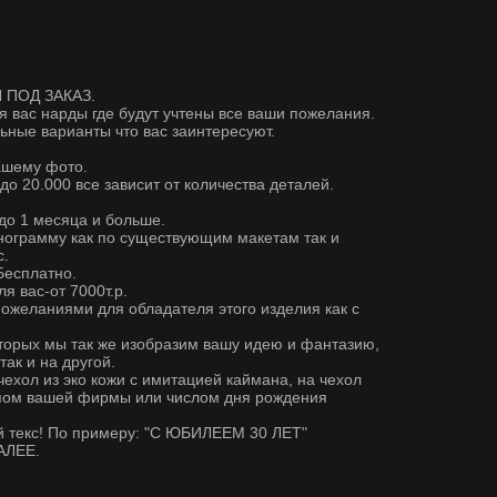
 ПОД ЗАКАЗ.
я вас нарды где будут учтены все ваши пожелания.
ные варианты что вас заинтересуют.
ашему фото.
 до 20.000 все зависит от количества деталей.
 до 1 месяца и больше.
нограмму как по существующим макетам так и
с.
есплатно.
 вас-от 7000т.р.
ожеланиями для обладателя этого изделия как с
торых мы так же изобразим вашу идею и фантазию,
ак и на другой.
чехол из эко кожи с имитацией каймана, на чехол
ипом вашей фирмы или числом дня рождения
й текс! По примеру: "С ЮБИЛЕЕМ 30 ЛЕТ"
АЛЕЕ.