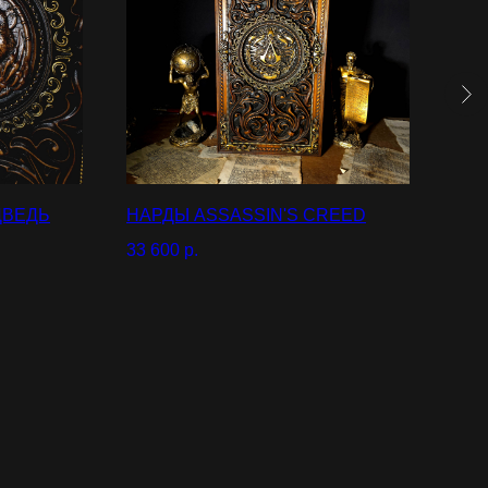
ДВЕДЬ
НАРДЫ ASSASSIN'S CREED
НАР
33 600
р.
28 