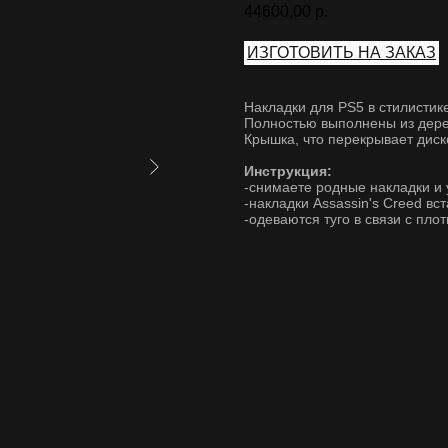
44600,00
р.
ИЗГОТОВИТЬ НА ЗАКАЗ
Накладки для PS5 в стилистике
Полностью выполнены из дере
Крышка, что перекрывает диск
Инструкция:
-снимаете родные накладки и 
-накладки Assassin's Creed вс
-одеваются туго в связи с пло