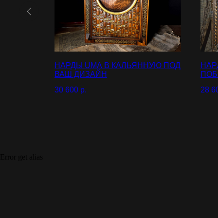
НАРДЫ UMA В КАЛЬЯННУЮ ПОД
НАР
ВАШ ДИЗАЙН
ПОБ
30 600
р.
28 6
Error get alias