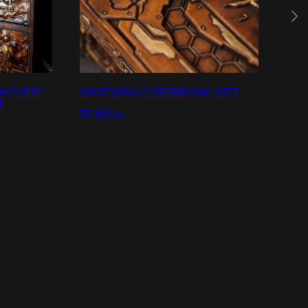
ВАГНЕР"
ШКАТУЛКА CYBERPUNK 2077
НАР
М
55 600
р.
30 