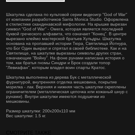
Шкатулка сделана по культовой серии видеоигр "God of War"
от компании разработчиков Santa Monica Studio. Оформлена
в стилистике скандинавской мифологии. На крышке вырезан
символ "God of War" - Омега, которая является последней
буквой греческого алфавита, что означает "Конец". В центре
вырезано клеймо мастерской братьев Хульдры. Шкатулка
основана на пропавшей истории Тюра, Святилища Йотнура,
что Бог Один выкрал и спрятал в своей библиотеке. Как и на
Святилище, на шкатулке вырезаны символы других стран,
означающие "Войну". На фоне рунами написана история о
том, как братья гномы Синдри и Брок создали топор
"Левиафан", которым владел воин спарты Кратос.
Шкатулка выполнена из дерева Бук с металлической
фурнитурой, внутренняя отделка мешковина, покрытие
морилка - лак. Верхняя и нижняя часть шкатулки скреплены
ограничителем (металлическая цепочка или кожаный шнур с
рунами). Внутри шкатулки имеются подушечки из
мешковины.
Размер шкатулки: 200x200x110 мм
Вес шкатулки: 1.5 кг.
СМОТРИТЕ ТАКЖЕ