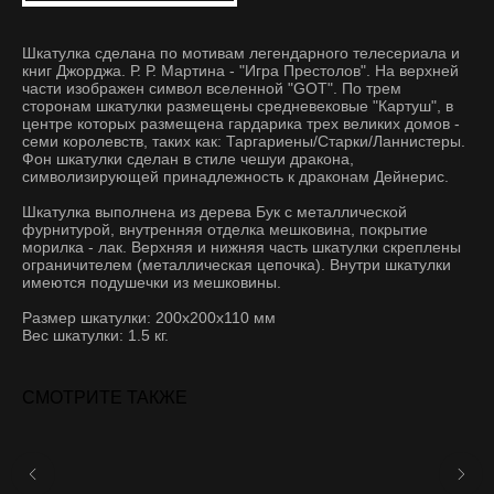
Шкатулка сделана по мотивам легендарного телесериала и
книг Джорджа. Р. Р. Мартина - "Игра Престолов". На верхней
части изображен символ вселенной "GOT". По трем
сторонам шкатулки размещены средневековые "Картуш", в
центре которых размещена гардарика трех великих домов -
семи королевств, таких как: Таргариены/Старки/Ланнистеры.
Фон шкатулки сделан в стиле чешуи дракона,
символизирующей принадлежность к драконам Дейнерис.
Шкатулка выполнена из дерева Бук с металлической
фурнитурой, внутренняя отделка мешковина, покрытие
морилка - лак. Верхняя и нижняя часть шкатулки скреплены
ограничителем (металлическая цепочка). Внутри шкатулки
имеются подушечки из мешковины.
Размер шкатулки: 200x200x110 мм
Вес шкатулки: 1.5 кг.
СМОТРИТЕ ТАКЖЕ