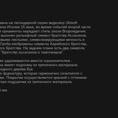
ана на легендарной серии видеоигр Ubisoft
тиле Италии 15 века, во время событий второй части
 орнаменты передают стиль эпохи Возрождения.
и высечен рельефный символ братства Ассасинов.
овыми листьями, символизирующими вечность и
 Гроба изображены символы Карибского братства,
ого братства. На заднем плане есть два символа
 "Братство ассасинов и тамплиеров".
ки удерживаются вместе ограничителем -
а имеет подложку из тряпичного материала.
родного дерева Бук.
 фурнитуру, которая гармонично сочетается с
ке. Покрытие осуществляется краской с оттенком
ягкая подушечка из тряпичного материала.
0 мм