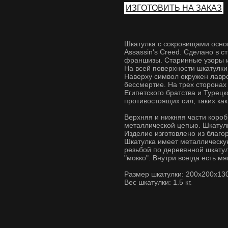
ИЗГОТОВИТЬ НА ЗАКАЗ
Шкатулка с сокровищами основ
Assassin's Creed. Сделано в с
франшизы. Старинные узоры и
На всей поверхности шкатулк
Наверху символ окружен лавр
бессмертие. На трех сторонах
Египетского братства и Турецк
противостоящих сил, таких как
Верхняя и нижняя части короб
металлической цепью. Шкатулк
Изделие изготовлено из благо
Шкатулка имеет металлическую
резьбой по деревянной шкатул
"мокко". Внутри всегда есть м
Размер шкатулки: 200x200x13
Вес шкатулки: 1.5 кг.