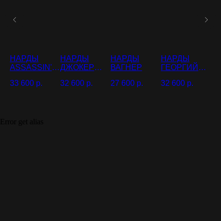
НАРДЫ
НАРДЫ
НАРДЫ
НАРДЫ
Н
ASSASSIN'S
ДЖОКЕР
ВАГНЕР
ГЕОРГИЙ
Е
CREED
(ИМЕННЫЕ)
ПОБЕДОНО
П
33 600
р.
32 600
р.
27 600
р.
32 600
р.
28
СЕЦ 2
Ш
Error get alias