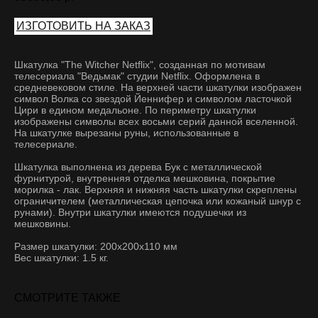
ИЗГОТОВИТЬ НА ЗАКАЗ
Шкатулка "The Witcher Netflix", созданная по мотивам
телесериала "Ведьмак" студии Netflix. Оформлена в
средневековом стиле. На верхней части шкатулки изображен
символ Волка со звездой Йеннифер и символом ласточкой
Цири в едином медальоне. По периметру шкатулки
изображены символы всех восьми серий данной вселенной.
На шкатулке вырезаны руны, использованные в
телесериале.
Шкатулка выполнена из дерева Бук с металлической
фурнитурой, внутренняя отделка мешковина, покрытие
морилка - лак. Верхняя и нижняя часть шкатулки скреплены
ограничителем (металлическая цепочка или кожаный шнур с
рунами). Внутри шкатулки имеются подушечки из
мешковины.
Размер шкатулки: 200x200x110 мм
Вес шкатулки: 1.5 кг.
СМОТРИТЕ ТАКЖЕ